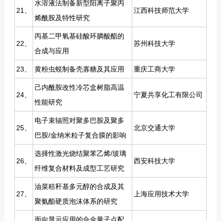
水溶液法制备新型阳离子聚丙
21、
江西科技师范大学
烯酰胺及特性研究
丙基二甲氧基硅酸环膦酸酯的
22、
苏州科技大学
合成与应用
23、
黄粉虫蜕制备壳寡糖及其应用
重庆工商大学
己内酰胺改性冷芯盒树脂高温
24、
宁夏共享化工有限公司
性能研究
电子束辐照对聚多巴胺及聚多
25、
北京交通大学
巴胺/金纳米粒子复合膜的影响
选择性激光烧结聚苯乙烯/玻璃
26、
西安科技大学
纤维复合材料及成型工艺研究
油菜秸秆基多元醇的合成及其
27、
上海应用技术大学
聚氨酯硬质泡沫体系的研究
面向显示应用的合金量子点配