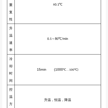
℃
重
±0.1
复
性
升
温
～
0.1
80℃/min
速
率
冷
却
15min (1000
℃…
℃
100
)
时
间
控
温
升温，恒温，降温
方