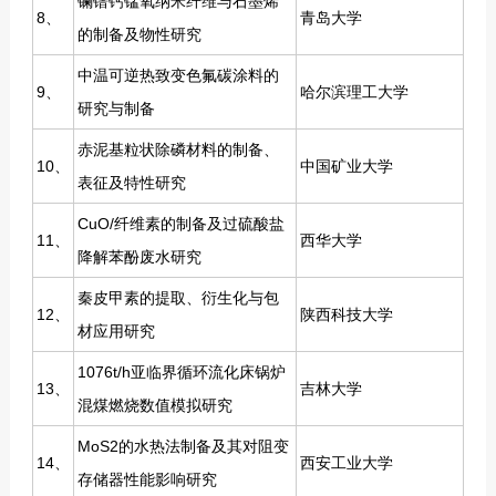
镧镨钙锰氧纳米纤维与石墨烯
8、
青岛大学
的制备及物性研究
中温可逆热致变色氟碳涂料的
9、
哈尔滨理工大学
研究与制备
赤泥基粒状除磷材料的制备、
10、
中国矿业大学
表征及特性研究
CuO/纤维素的制备及过硫酸盐
11、
西华大学
降解苯酚废水研究
秦皮甲素的提取、衍生化与包
12、
陕西科技大学
材应用研究
1076t/h亚临界循环流化床锅炉
13、
吉林大学
混煤燃烧数值模拟研究
MoS2的水热法制备及其对阻变
14、
西安工业大学
存储器性能影响研究