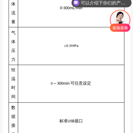
如何联系你们公司？
体
0-300mL/min
流
量
气
体
≤
0.5MPa
压
力
恒
温
～
可
任意设定
300min
0
时
间
数
据
标准
接口
USB
接