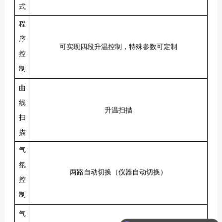
式
程
序
可实现四段升温控制，特殊参数可定制
控
制
曲
线
升温扫描
扫
描
气
氛
两路自动切换（仪器自动切换）
控
制
可以介绍下你们的产品么？
气