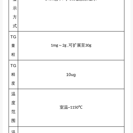
示
方
式
TG
～
可扩展至
量
1mg
2g ,
30g
程
TG
精
10ug
度
温
度
室温
~1150℃
范
围
温