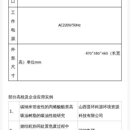
口
工
作
AC220V/50Hz
电
源
外
（长宽
4
*
*
70
580
460
形
高）单位
mm
尺
寸
部分高校及企业应用实例
碳纳米管改性的丙烯酸酯类高
山西晋环科源环境资源
1、
吸油树脂的吸油性能研究
科技有限公司
烧结机协同处置危废过程中