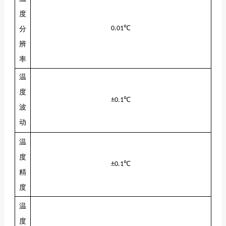
度
分
0.01℃
辨
率
温
度
±0.1℃
波
动
温
度
℃
±0.1
精
度
温
度