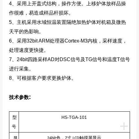
4、采用上开盖式结构，操作方便。上移炉体放样品操
作很难，易造成样品杆损坏。
5、主机采用水域恒温装置隔绝加热炉体对机箱及微热
天平的热影响。
6、采用32bit ARM处理器Cortex-M3内核，采样速度，
处理速度更快捷。
7、24bit四路采样AD对DSC信号及TG信号和温度T信号
进行采集。
8、可根据客户要求更换炉体。
:
技术参数
型
HS-TGA-101
+
号
显
色，
寸
触摸屏显示
24bit
7
LCD