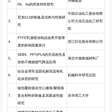
2、
河钢集团
Pb、As的挥发特性研究
中国石油化工股份有限
尼龙612的制备及结构与性能研
3、
公司大连石油化工研究
究
院
PTFE乳液喷涂制品临界开裂厚
4、
浙江巨化股份有限公司
度的影响因素探讨
SEBS、PP与PLA的共混改性及
5、
湖北中烟卷烟材料厂
加热不燃烧烟气降温应用
钛合金用常温固化耐高温有机
6、
机械科学研究总院
硅涂层的研究
镍包覆粉煤灰空心微珠/聚吡咯
7、
复合材料的制备及其吸波性能
东华理工大学
研究