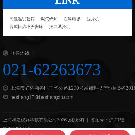
LINK
高低温试验箱
燃气锅炉
石墨电极
压片机
台式恒温培养摇床
拉力试验机
服务热线：
021-62263673
上海市虹桥商务区丰华公路1200号富锋科技产业园B栋201
hesheng17@heshengcn.com
上海和晟仪器科技有限公司2026版权所有 |
备案号：沪ICP备
10012421号-8