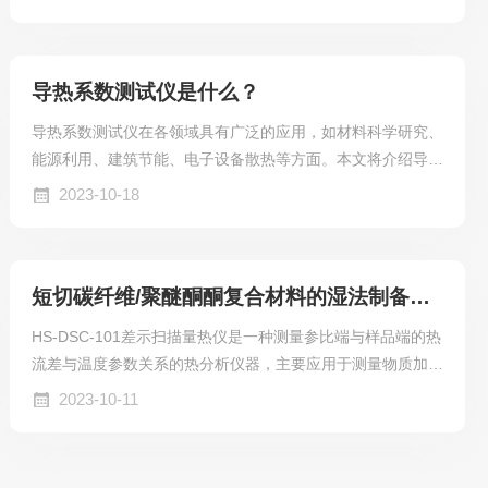
品、催化剂、无机材料、金属材料与复合材料等各领域的研究
开发、工艺优化与质量监控.
导热系数测试仪是什么？
导热系数测试仪在各领域具有广泛的应用，如材料科学研究、
能源利用、建筑节能、电子设备散热等方面。本文将介绍导热
系数测试仪的基本原理、使用方法、影响因素及应用实例，并
2023-10-18
展望其未来发展前景。
短切碳纤维/聚醚酮酮复合材料的湿法制备及性能研究
HS-DSC-101差示扫描量热仪是一种测量参比端与样品端的热
流差与温度参数关系的热分析仪器，主要应用于测量物质加热
或冷却过程中的各种特征参数：玻璃化转变温度Tg、氧化诱
2023-10-11
导期OIT、熔融温度、结晶温度、比热容及热焓等。