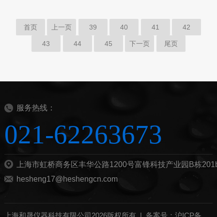
首页
上一页
39
40
41
42
43
44
45
下一页
尾页
服务热线：
021-62263673
上海市虹桥商务区丰华公路1200号富锋科技产业园B栋201
hesheng17@heshengcn.com
上海和晟仪器科技有限公司2026版权所有 |
备案号：沪ICP备