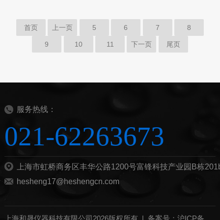
首页
上一页
5
6
7
8
9
10
11
下一页
尾页
服务热线：
021-62263673
上海市虹桥商务区丰华公路1200号富锋科技产业园B栋201
hesheng17@heshengcn.com
上海和晟仪器科技有限公司2026版权所有 |
备案号：沪ICP备