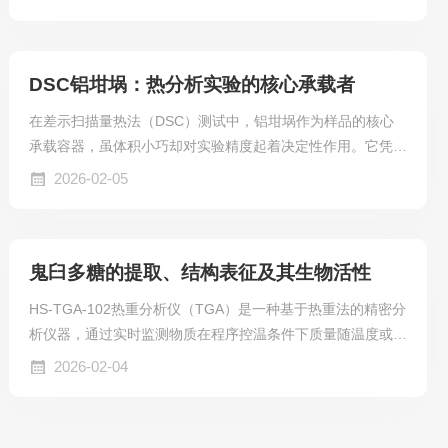
品、催化剂、无机材料、金属材料与复合材料等各领域的研究
开发、工艺优化与质量监控.
DSC铝坩埚：热分析实验的核心承载者
在差示扫描量热法（DSC）测试中，铝坩埚作为样品的核心
承载容器，虽体积小巧却对实验精度起着决定性作用。它凭借
优异的材质特性与科学的结构设计，成为聚合物、制药、食品
2026-02-05
等多领域热分析的理想选择。
鬼臼多糖的提取、结构表征及其生物活性
HS-TGA-102热重分析仪（TGA）是一种基于热重法的精密分
析仪器，通过实时监测物质在程序控温条件下质量随温度或时
间的变化，揭示材料的热稳定性、组分含量及热分解规律，是
2026-02-04
材料科学、化学工程、生物医药等领域不可或缺的研究工具。