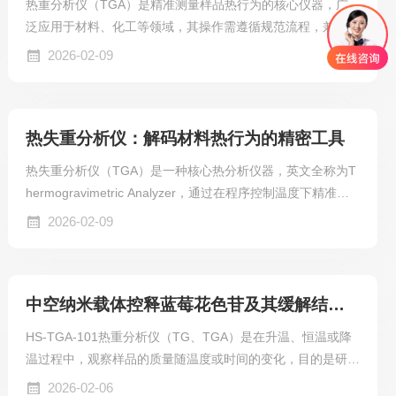
热重分析仪（TGA）是精准测量样品热行为的核心仪器，广
泛应用于材料、化工等领域，其操作需遵循规范流程，兼顾数
据准确性与仪器安全，核心步骤分为样品准备、仪器调试、测
2026-02-09
试运行、数据处理及关机维护五大环节。
热失重分析仪：解码材料热行为的精密工具
热失重分析仪（TGA）是一种核心热分析仪器，英文全称为T
hermogravimetric Analyzer，通过在程序控制温度下精准测
量物质质量随温度或时间的变化，揭示材料的物理与化学特
2026-02-09
性，广泛应用于科研与工业各领域。
中空纳米载体控释蓝莓花色苷及其缓解结肠炎功效研究
HS-TGA-101热重分析仪（TG、TGA）是在升温、恒温或降
温过程中，观察样品的质量随温度或时间的变化，目的是研究
材料的热稳定性和组份。广泛应用于塑料、橡胶、涂料、药
2026-02-06