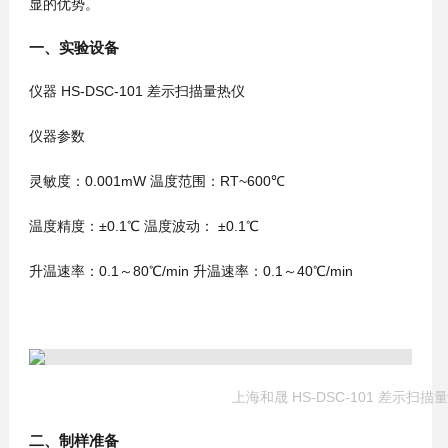
显的优势。
一、实验设备
仪器
HS-
DSC-101
差示扫描量热仪
仪器参数
灵敏度
：
0.001mW 温度范围
：
RT
~
600
℃
温度精度：
±
0.
1℃
温度波动
：
±
0.
1℃
升温速率：
0.1～80℃/min
升温速率：
0.1～
4
0℃/min
上海和晟 HS-DSC-101 差示扫描
二、
制样准备