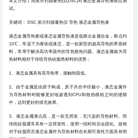
本文介绍了
用差示扫描量热仪
(DSC)对液态金属导热液熔点测
试。
关键词：
DSC 差示扫描量热仪 导热 液态金属导热液
液态金属导热膏或液态金属导热液是低熔点金属合金，熔点约
10℃，常温下为膏状或液态，是一款新型的超高导热的界面材
料，常用于解决高功率器件的导热散热问题。液态金属做为导
热材料相对于传统导热硅脂类材料的优势：
1
、液态金属具有高导热率，接触热阻低。
2、由于金属是由原子构成，原子共价半径极小，液态金属作
为导热材料时能够更好地渗透到CPU和散热模组之间的缝隙
中，达到更好的填充效果。
3、液态金属沸点高，是一款无挥发，无污染的导热材料。而
传统硅脂通常具有一定挥发性，使用一段时间后会固化。故相
对于硅脂而言液态金属作为导热材料在长期可靠性方面具有明