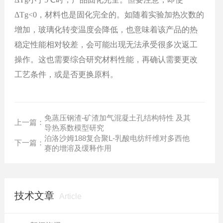
ΔTg
<
0，材料也是固化完全的。如随着
实验
加热次数的
增
加
，玻璃化转变温度
会
降低，
也
意味着
该
产品的热
稳定性能相对较差，
会
可能
出现
无法承受
很
多次返工
操作。
这也
需要综合研究材料性能，
再
确认需要更改
工艺条件，或是否更换原料。
免蒸压钢渣-矿渣加气混凝土孔结构特性 及其
上一篇：
导热系数模型研究
泊洛沙姆188复合聚L-乳酸电纺纤维对多西他
下一篇：
赛的增溶及缓释作用
技术文章
Article