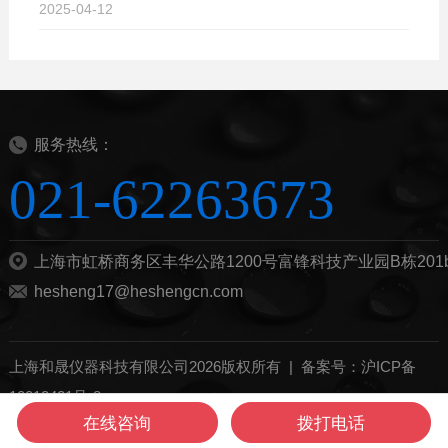
2025-04-12
服务热线：
021-62263673
上海市虹桥商务区丰华公路1200号富锋科技产业园B栋201
hesheng17@heshengcn.com
上海和晟仪器科技有限公司2026版权所有 |
备案号：沪ICP备
10012421号-8
在线咨询
拨打电话
管理登陆
技术支持：
化工仪器网
sitemap.xml