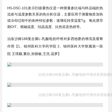
HS-DSC-101差示扫描量热仪是一种测量参比端与样品端的热
流差与温度参数关系的热分析仪器，主要应用于测量物质加热
或冷却过程中的各种特征参数：玻璃化转变温度Tg、氧化诱导
期OIT、熔融温度、结晶温度、比热容及热焓等。
泊洛沙姆188复合聚L-乳酸电纺纤维对多西他赛的增溶及缓释
作用【1、
锦州医科大学药学院 2、锦州医科大学附属第一医
院
王瑛颖,董欣,孙丽敏,王浩,温梦
】
泊洛沙姆188复合聚L-乳酸电纺纤维对多西他
泊洛沙姆188复合聚L-乳酸电纺纤维对多西他