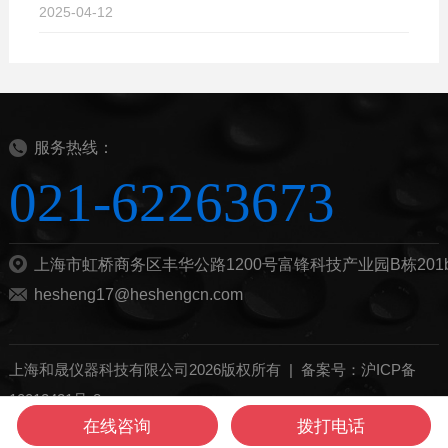
2025-04-12
服务热线：
021-62263673
上海市虹桥商务区丰华公路1200号富锋科技产业园B栋201
hesheng17@heshengcn.com
上海和晟仪器科技有限公司2026版权所有 |
备案号：沪ICP备
10012421号-8
在线咨询
拨打电话
管理登陆
技术支持：
化工仪器网
sitemap.xml