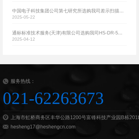
中国电子科技集团公司第七研究所选购我司差示扫描量热仪
2025-05-22
通标标准技术服务(天津)有限公司选购我司HS-DR-5导热系数测试仪
2025-04-12
服务热线：
021-62263673
上海市虹桥商务区丰华公路1200号富锋科技产业园B栋201
hesheng17@heshengcn.com