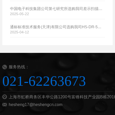
中国电子科技集团公司第七研究所选购我司差示扫描量热仪
2025-05-22
通标标准技术服务(天津)有限公司选购我司HS-DR-5导热系数测试仪
2025-04-12
服务热线：
021-62263673
上海市虹桥商务区丰华公路1200号富锋科技产业园B栋201
hesheng17@heshengcn.com