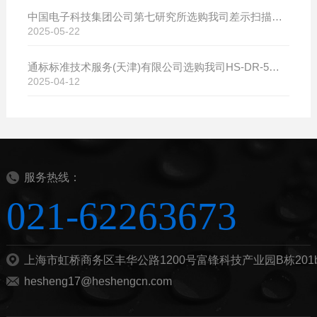
中国电子科技集团公司第七研究所选购我司差示扫描量热仪
2025-05-22
通标标准技术服务(天津)有限公司选购我司HS-DR-5导热系数测试仪
2025-04-12
服务热线：
021-62263673
上海市虹桥商务区丰华公路1200号富锋科技产业园B栋201
hesheng17@heshengcn.com