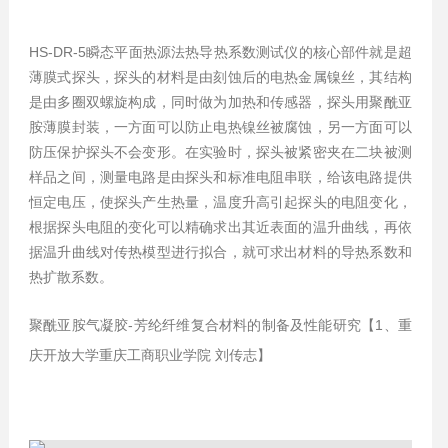
HS-DR-5瞬态平面热源法热导热系数测试仪的核心部件就是超
薄膜式探头，探头的材料是由刻蚀后的电热金属镍丝，其结构
是由多圈双螺旋构成，同时做为加热和传感器，探头用聚酰亚
胺薄膜封装，一方面可以防止电热镍丝被腐蚀，另一方面可以
防压保护探头不会变形。在实验时，探头被紧密夹在二块被测
样品之间，测量电路是由探头和标准电阻串联，给该电路提供
恒定电压，使探头产生热量，温度升高引起探头的电阻变化，
根据探头电阻的变化可以精确求出其近表面的温升曲线，再依
据温升曲线对传热模型进行拟合，就可求出材料的导热系数和
热扩散系数。
聚酰亚胺气凝胶-芳纶纤维复合材料的制备及性能研究【1、
重
庆开放大学重庆工商职业学院 刘传志
】