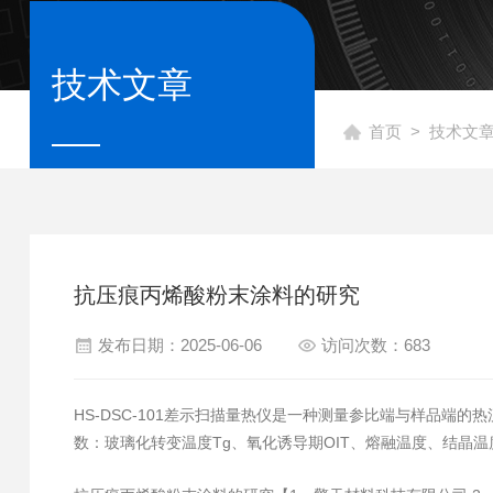
技术文章
首页
>
技术文
抗压痕丙烯酸粉末涂料的研究
发布日期：2025-06-06
访问次数：683
HS-DSC-101差示扫描量热仪是一种测量参比端与样品
数：玻璃化转变温度Tg、氧化诱导期OIT、熔融温度、结晶