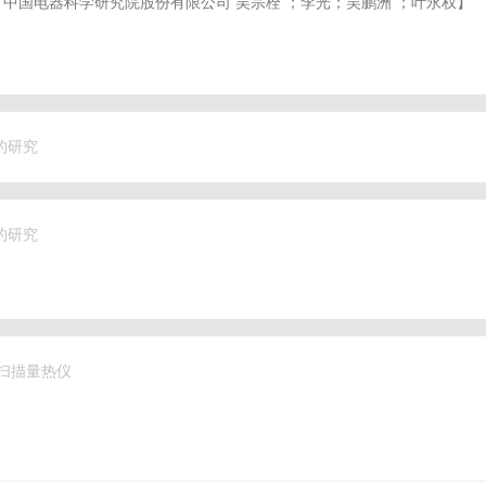
、中国电器科学研究院股份有限公司 吴宗栓 ；李光；吴鹏洲 ；叶永权
】
的研究
的研究
差示扫描量热仪