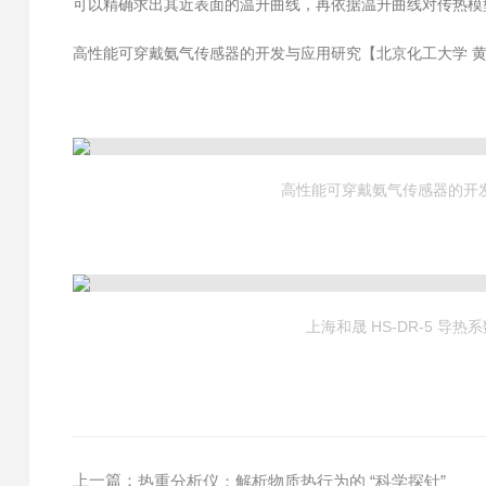
可以精确求出其近表面的温升曲线，再依据温升曲线对传热模
高性能可穿戴氨气传感器的开发与应用研究【北京化工大学 
高性能可穿戴氨气传感器的开
上海和晟 HS-DR-5 导热
上一篇：
热重分析仪：解析物质热行为的 “科学探针”