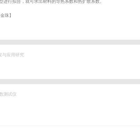
型进行拟合，就可求出材料的导热系数和热扩散系数。
黄金珠】
发与应用研究
系数测试仪