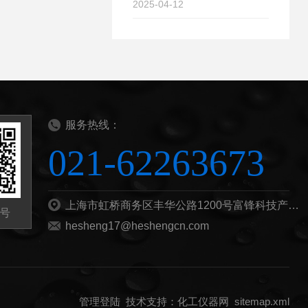
2025-04-12
服务热线：
021-62263673
上海市虹桥商务区丰华公路1200号富锋科技产业园B栋201b
号
hesheng17@heshengcn.com
管理登陆
技术支持：
化工仪器网
sitemap.xml