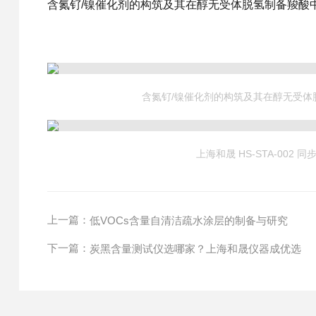
含氮钌/镍催化剂的构筑及其在醇无受体脱氢制备羧酸中
含氮钌/镍催化剂的构筑及其在醇无受体
上海和晟 HS-STA-002 
上一篇：
低VOCs含量自清洁疏水涂层的制备与研究
下一篇：
炭黑含量测试仪选哪家？上海和晟仪器成优选