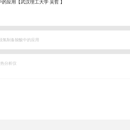
的应用【武汉理工大学 吴哲 】
脱氢制备羧酸中的应用
同步热分析仪