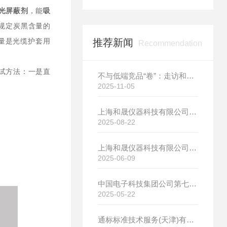
光屏蔽剂
，能
吸
规定炭黑含量的
推荐新闻
量是光缆护套用
Recommendation
测试方法：一是直
不与低端竞品“卷”：走访和晟科技，探寻国产热分析如何行稳致远
2025-11-05
上海和晟仪器科技有限公司新厂开工大吉
2025-08-22
上海和晟仪器科技有限公司新厂开工大吉
2025-06-09
中国电子科技集团公司第七研究所选购我司差示扫描量热仪
2025-05-22
通标标准技术服务(天津)有限公司选购我司HS-DR-5导热系数测试仪