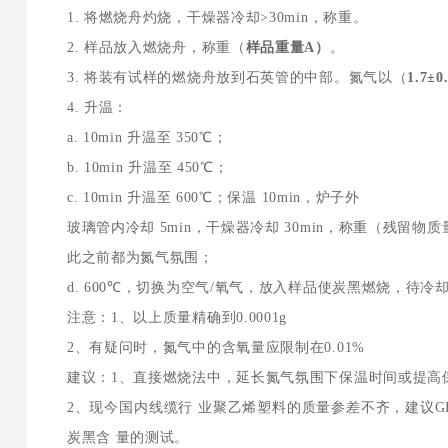
1. 将燃烧舟灼烧，干燥器冷却>30min，称重。
2. 样品放入燃烧舟，称重（
样品重量A）
。
3. 将装有试样的燃烧舟放到石英管的中部。氮气以（
1.7±0
4. 升温：
a. 10min 升温至 350℃；
b. 10min 升温至 450℃；
c. 10min 升温至 600℃；保温 10min，炉子外
玻璃管内冷却 5min，干燥器冷却 30min，称重（残留物质
此之前都为氮气氛围；
d. 600℃，切换为空气/氧气，放入样品使炭黑燃烧，待冷
注意：1、以上质量精确到0.0001g
2、有疑问时，氮气中的含氧量应限制在0.01%
建议：1、直接燃烧法中，延长氮气氛围下保温时间或提高
2、现今国内线缆行 业聚乙烯塑料的质量参差不齐，建议GB/
炭黑含 量的测试。