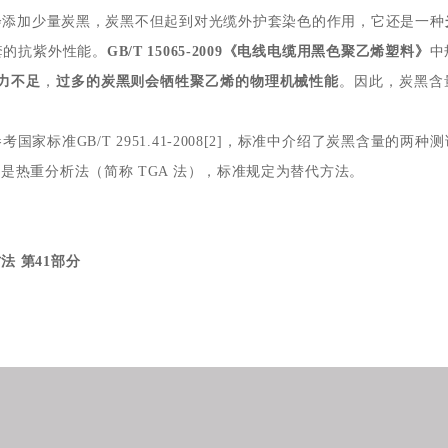
会添加少量炭黑，炭黑不但起到对光缆外护套染色的作用，它还是一种
套的抗紫外性能。
GB/T 15065-2009《电线电缆用黑色聚乙烯塑料》
中
力不足
，
过多的炭黑则会牺牲聚乙烯的物理机械性能
。因此，炭黑含
标准GB/T 2951.41-2008[2]，标准中介绍了炭黑含量的两种
热重分析法（简称 TGA 法），标准规定为替代方法。
方法 第41部分