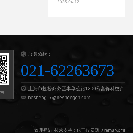
2025-04-12
服务热线：
021-62263673
上海市虹桥商务区丰华公路1200号富锋科技产业园B栋201b
号
hesheng17@heshengcn.com
管理登陆
技术支持：
化工仪器网
sitemap.xml