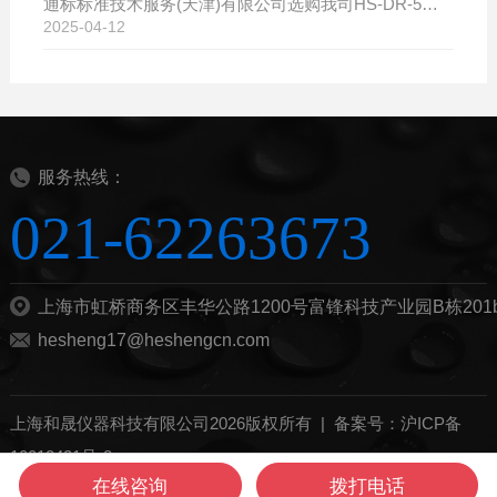
通标标准技术服务(天津)有限公司选购我司HS-DR-5导热系数测试仪
2025-04-12
服务热线：
021-62263673
上海市虹桥商务区丰华公路1200号富锋科技产业园B栋201
hesheng17@heshengcn.com
上海和晟仪器科技有限公司2026版权所有 |
备案号：沪ICP备
10012421号-8
在线咨询
拨打电话
管理登陆
技术支持：
化工仪器网
sitemap.xml