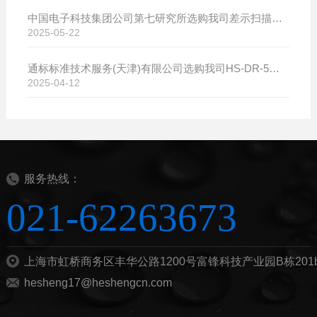
中国电子科技集团公司第七研究所选购我司差示扫描量热仪
2025-05-22
通标标准技术服务(天津)有限公司选购我司HS-DR-5导热系数测试仪
2025-04-12
服务热线：
021-62263673
上海市虹桥商务区丰华公路1200号富锋科技产业园B栋201
hesheng17@heshengcn.com