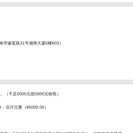
市骖鸾路31号湘商大厦6楼603）
（不足5000元按5000元收取）
：伍仟元整（¥5000.00）