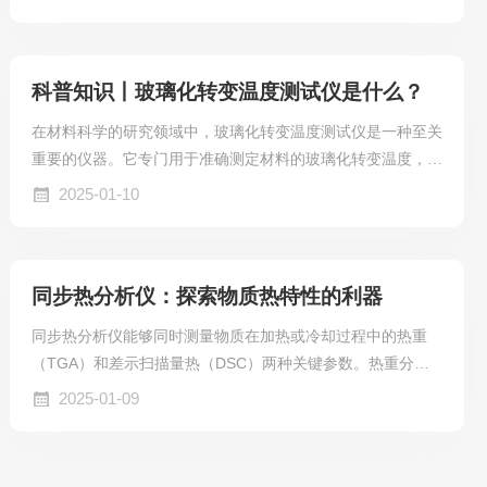
品、催化剂、无机材料、金属材料与复合材料等各领域的研究
开发、工艺优化与质量监控.
科普知识丨玻璃化转变温度测试仪是什么？
在材料科学的研究领域中，玻璃化转变温度测试仪是一种至关
重要的仪器。它专门用于准确测定材料的玻璃化转变温度，这
一温度是材料从玻璃态向高弹态转变的关键节点。
2025-01-10
同步热分析仪：探索物质热特性的利器
同步热分析仪能够同时测量物质在加热或冷却过程中的热重
（TGA）和差示扫描量热（DSC）两种关键参数。热重分析
可精确记录物质质量随温度或时间的变化，帮助我们了解物质
2025-01-09
的分解、挥发、升华等过程。比如，在研究高分子材料的热稳
定性时，通过热重曲线能清晰知晓材料在不同温度阶段的质量
损失情况，为评估材料的使用寿命和性能提供依据。