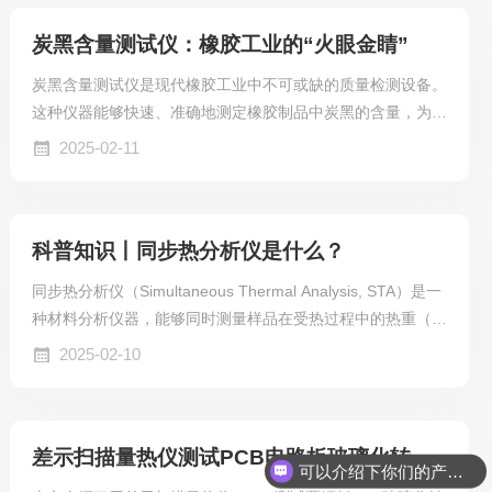
炭黑含量测试仪：橡胶工业的“火眼金睛”
炭黑含量测试仪是现代橡胶工业中不可或缺的质量检测设备。
这种仪器能够快速、准确地测定橡胶制品中炭黑的含量，为产
品质量控制提供可靠的数据支持。
2025-02-11
科普知识丨同步热分析仪是什么？
同步热分析仪（Simultaneous Thermal Analysis, STA）是一
种材料分析仪器，能够同时测量样品在受热过程中的热重（T
hermogravimetry, TG）和差示扫描量热（Differential Scanni
2025-02-10
ng Calorimetry, DSC）信号。这种同步测量能力使得研究人
员能够在一次实验中获得多种热学信息，从而更全面地了解材
料的热性能。
差示扫描量热仪测试PCB电路板玻璃化转变温度Tg和固化因子
可以介绍下你们的产品么？