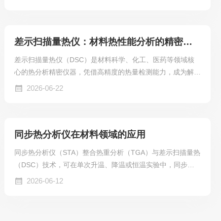
样品的质量变化与热效应数据，高效精准解析材料的热学特
性，是科研与工业质检的核心设备。
差示扫描量热仪：材料热性能分析的精密利器
差示扫描量热仪（DSC）是材料科学、化工、医药等领域核
心的热分析精密仪器，凭借高精度的热量检测能力，成为解析
材料热行为、判定材料性能的关键设备，广泛应用于材料研
2026-06-22
发、质量检测与工艺优化等场景。
同步热分析仪在材料领域的应用
同步热分析仪（STA）整合热重分析（TGA）与差示扫描量热
（DSC）技术，可在单次升温、降温或恒温实验中，同步检
测样品质量变化与吸放热热效应，规避分次测试的环境误差，
2026-06-12
是现代材料理化表征的核心仪器，广泛应用于高分子、新能
源、制药、无机材料等多个行业。