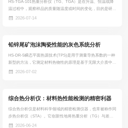
HS-TGA-101热重分析仪（TG、TGA）是在升温、恒温或降
温过程中，观察样品的质量随温度或时间的变化，目的是研究
材料的热稳定性和组份。广泛应用于塑料、橡胶、涂料、药
2026-07-14
品、催化剂、无机材料、金属材料与复合材料等各领域的研究
开发、工艺优化与质量监控.
铅锌尾矿泡沫陶瓷性能的灰色系统分析
HS-DR-5瞬态平面热源技术(TPS)是用于测量导热系数的一种
新型的方法，它测定材料热物性的原理是基于无限大介质中阶
跃加热的圆盘形热源产生的瞬态温度响应。利用热阻性材料做
2026-07-02
成一个平面的探头，同时作为热源和温度传感器。合金的热阻
系数一温度和电阻的关系呈线性关系，即通过了解电阻的变化
可以知道热量的损失，从而反映了样品的导热性能。
综合热分析仪：材料热性能检测的精密利器
综合热分析仪是材料科学领域的精密检测仪器，也常被称作同
步热分析仪（STA）。它创新性地将热重分析（TG）与差示
扫描量热（DSC）技术融为一体，可在单次实验中同步获取
2026-06-24