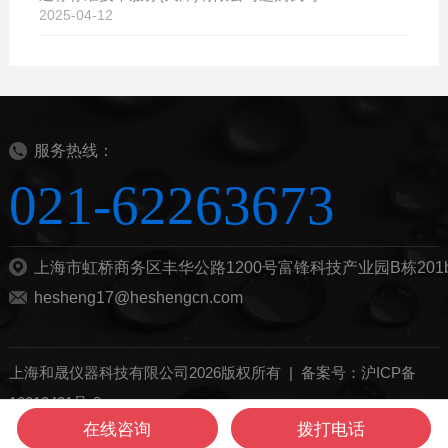
2025-04-12
服务热线：
021-62263673
上海市虹桥商务区丰华公路1200号富锋科技产业园B栋201
hesheng17@heshengcn.com
上海和晟仪器科技有限公司2026版权所有 |
备案号：沪ICP备
10012421号-8
在线咨询
拨打电话
管理登陆
技术支持：
化工仪器网
sitemap.xml