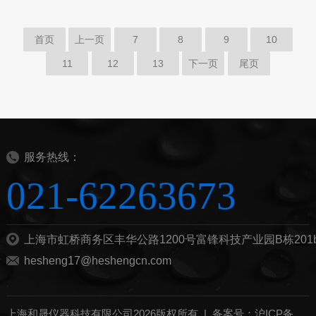
首页
上一页
7
8
9
10
11
12
13
下一页
尾页
服务热线：
021-62263673
上海市虹桥商务区丰华公路1200号富锋科技产业园B栋201
hesheng17@heshengcn.com
上海和晟仪器科技有限公司2026版权所有 |
备案号：沪ICP备