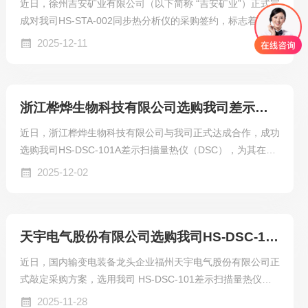
近日，徐州吉安矿业有限公司（以下简称 “吉安矿业”）正式完
成对我司HS-STA-002同步热分析仪的采购签约，标志着双方
在矿业材料性能检测领域达成深度合作。此次选型历经多轮严
2025-12-11
苛测评，我司设备凭借精准的检测能力、稳定的运行表现及定
制化的行业解决方案，从众多品牌中脱颖而出，将为吉安矿业
的矿产加工优化与产品质量管控注入强劲科技动力。​
浙江桦烨生物科技有限公司选购我司差示扫描量热仪
近日，浙江桦烨生物科技有限公司与我司正式达成合作，成功
选购我司HS-DSC-101A差示扫描量热仪（DSC），为其在美
妆业务领域注入强劲技术动力。此次合作不仅彰显了客户对我
2025-12-02
司产品品质与技术实力的高度认可，更标志着双方在美妆创新
领域的携手共赢。​
天宇电气股份有限公司选购我司HS-DSC-101差示扫描量热仪的
近日，国内输变电装备龙头企业福州天宇电气股份有限公司正
式敲定采购方案，选用我司 HS-DSC-101差示扫描量热仪，
为其电力变压器、开关成套设备等核心产品的材料研发与质量
2025-11-28