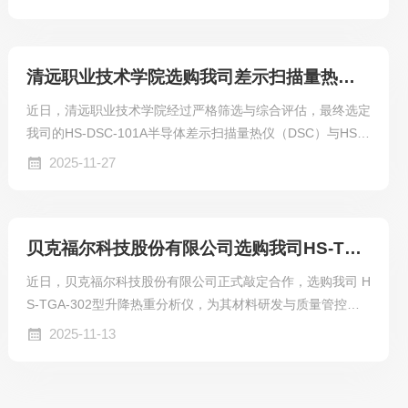
管控注入精准检测力量。
清远职业技术学院选购我司差示扫描量热仪及同步热分析仪
近日，清远职业技术学院经过严格筛选与综合评估，最终选定
我司的HS-DSC-101A半导体差示扫描量热仪（DSC）与HS-S
TA-002同步热分析仪（STA），为学院科研与教学注入强劲
2025-11-27
动力。
贝克福尔科技股份有限公司选购我司HS-TGA-302热重分析仪
近日，贝克福尔科技股份有限公司正式敲定合作，选购我司 H
S-TGA-302型升降热重分析仪，为其材料研发与质量管控体
系注入强劲技术动力。此次合作不仅是对我司产品性能的高度
2025-11-13
认可，更彰显了双方在技术创新领域的共同追求。