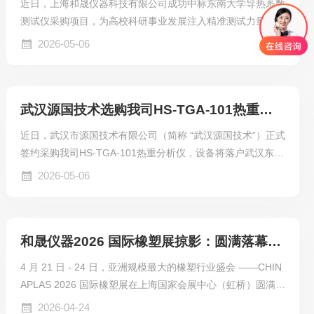
近日，上海和晟仪器科技有限公司成功中标东南大学导热系数
测试仪采购项目，为高校科研事业发展注入精准测试力量，彰
显了国产仪器在科研领域的过硬竞争力。
2026-05-06
武汉源国技术选购我司HS-TGA-101热重分析仪
近日，武汉市源国技术有限公司（简称 “武汉源国技术”）正式
签约采购我司HS-TGA-101热重分析仪，设备将落户武汉东湖
新技术开发区保税光电子产业园，用于光通信材料、高分子组
2026-05-06
件的热稳定性测试与质量管控，为其高速光模块及连接器产品
研发提供精准数据支撑。
和晟仪器2026 国际橡塑展掠影：圆满落幕，精准检测赋能橡塑产业升级
4 月 21 日 - 24 日，亚洲规模最大的橡塑行业盛会 ——CHIN
APLAS 2026 国际橡塑展在上海国家会展中心（虹桥）圆满落
幕。本届展会以 “变革・协作・共塑可持续” 为主题，汇聚全
2026-04-24