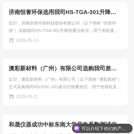
济南恒誉环保选用我司HS-TGA-301升降热重分析仪
近日，济南恒誉环保科技股份有限公司（以下简称 “恒誉环
保”）采购我司HS-TGA-301升降热重分析仪，用于有机废弃
物热解机理研究、工艺参数优化及产品质量精准管控。此次合
2026-05-13
作，是环保龙头企业对我司精密分析仪器技术实力的高度认
可，更是双方深耕固废资源化领域、共建绿色循环经济的重要
举措。
澳彩新材料（广州）有限公司选购我司差示扫描量热仪
近日，澳彩新材料（广州）有限公司（以下简称 “澳彩新材”）
正式采购我司HS-DSC-101差示扫描量热仪，用于色母粒及免
喷涂塑料的热性能检测与配方研发，为产品品质升级注入精密
2026-05-11
技术动力。
和晟仪器成功中标东南大学导热系数测试仪
可以介绍下你们的产品么？