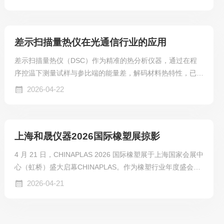
球 5000 余家展商，聚焦绿色化、数字化创新浪潮。上海和晟
仪器科技有限公司携全系热分析与材料检测明星产品重磅亮
相，凭借精准高效的检测方案，成为展会现场备受瞩目的技术
差示扫描量热仪在光通信行业的应用
焦点。
差示扫描量热仪（DSC）作为精准的热分析仪器，通过在程
序控温下测量试样与参比端的能量差，解码材料热特性，已深
度渗透光通信行业全产业链，成为保障产品可靠性、推动技术
2026-04-22
创新的核心工具，为光信号高效稳定传输筑牢基础。
上海和晟仪器2026国际橡塑展掠影
4 月 21 日，CHINAPLAS 2026 国际橡塑展于上海国家会展中
心（虹桥）盛大启幕CHINAPLAS。作为橡塑行业年度盛会，
本届展会汇聚全球 5000 余家优质展商，聚焦绿色化、数字化
2026-04-21
创新趋势。上海和晟仪器科技有限公司（简称 “和晟仪器”）携
全系明星产品重磅亮相，以精准检测技术赋能橡塑产业高质量
发展，成为展会现场的技术亮点之一。