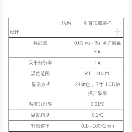
结构
垂直顶部装样
+
设计
样品量
0.01mg～3g ,可扩展至
50g
天平分辨率
1μg
温度范围
RT—1100℃
显示方式
24bit色， 7寸 LCD触
摸屏显示
温度分辨率
0.01℃
温度精度
0.1℃
升温速率
0.1—100℃/min