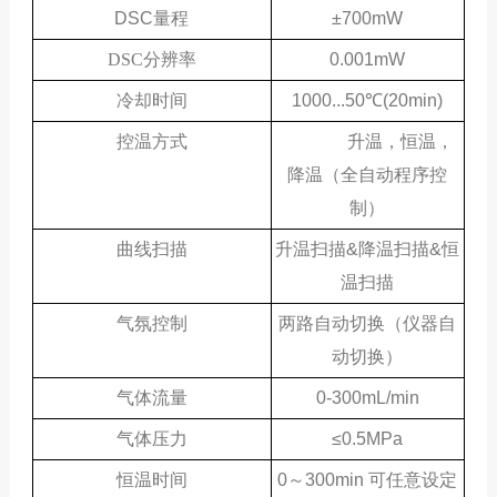
DSC量程
±700mW
DSC分辨率
0.001mW
冷却时间
1000...50℃(20min)
控温方式
升温，恒温，
降温（全自动程序控
制）
曲线扫描
升温扫描&降温扫描&恒
温扫描
气氛控制
两路自动切换（仪器自
动切换）
气体流量
0-300mL/min
气体压力
≤0.5MPa
恒温时间
0～300min 可任意设定