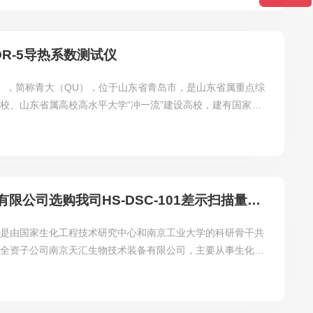
DR-5导热系数测试仪
ersity），简称青大（QU），位于山东省青岛市，是山东省属重点综
校、山东省属高校高水平大学“冲一流”建设高校，建有国家大
育基地，是教育部“本科教学工程”地方高校第一批本科专业综
批临床医学硕士专业学位研究生培养模式改革试点高校、卓越工
教育培养计划试点高校、创新创业教育改革示范高校、高校教师
华留学示范基地。
南京汇科生物工程设备有限公司选购我司HS-DSC-101差示扫描量热仪
司是由国家生化工程技术研究中心和南京工业大学的科研骨干共
有全资子公司南京天汇生物技术装备有限公司，主要从事生化过
化过程新技术工程放大、工业生物技术装备集成开发工作。