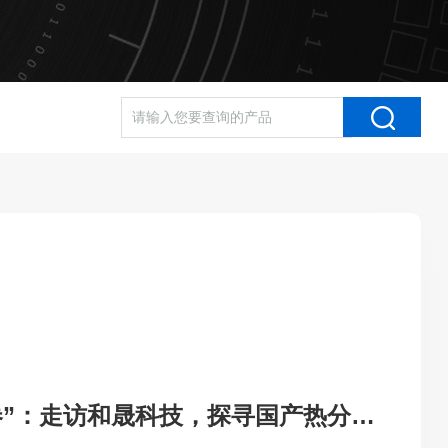
不与低端竞品“卷”：走访和晟科技，探寻国产热分析如何行稳致远