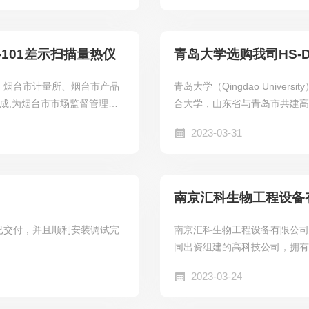
-101差示扫描量热仪
青岛大学选购我司HS-
、烟台市计量所、烟台市产品
青岛大学（Qingdao Univ
成,为烟台市市场监督管理局
合大学，山东省与青岛市共建高
管局计量授权、资质认定以及
学生文化素质教育基地、华文教
2023-03-31
市莱山区、芝罘区、开发区设置
合改革试点高校、教育部第一
程师教育培养计划和卓越医生
考核评价改革示范性高校、来
现已交付，并且顺利安装调试完
南京汇科生物工程设备有限公
同出资组建的高科技公司，拥
程新设备和控制系统研制、生
2023-03-24