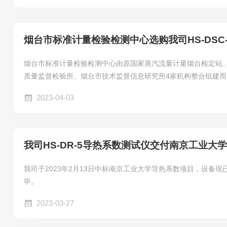
烟台市标准计量检验检测中心选购我司HS-DSC
烟台市标准计量检验检测中心由原国家蒸汽流量计量烟台检定站
质量监督检验所、烟台市技术监督信息研究所4家机构整合组建而
所属正处级公益二类事业单位,是经市场监管总局、山东省市场监
2023-04-03
中国合格评定国家认可委员会(CNAS)认可的技术机构,在烟台
三个院区,实验室面积3.4万平方米。
我司HS-DR-5导热系数测试仪交付南京工业大学
我司于2023年2月13日中标南京工业大学导热系数项目，设备
毕。
2023-03-27