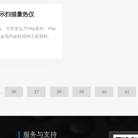
差示扫描量热仪
可开发生产PA6系列、PA6
料合金系列改性特种工程塑料。
..
36
37
38
39
40
41
服务与支持