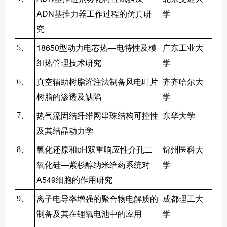
ADN基推力器工作过程的仿真研
学
究
18650型动力电芯热—电特性及模
广东工业大
5、
组热管理技术研究
学
真空辅助树脂灌注法制备风电叶片
齐齐哈尔大
6、
树脂的渗透及缺陷
学
热气流固结纤维网串珠结构可控性
东华大学
7、
及其结晶动力学
氧化还原和pH双重响应性介孔二
锦州医科大
8、
氧化硅—紫杉醇纳米给药系统对
学
A549细胞的作用研究
离子电导率增强的聚合物电解质的
成都理工大
9、
制备及其在锂氧电池中的应用
学