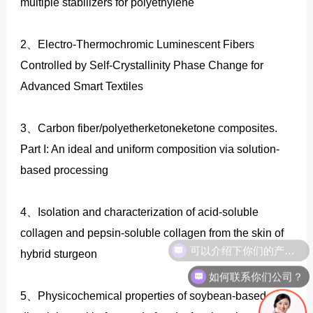
multiple stabilizers for polyethylene
2、Electro-Thermochromic Luminescent Fibers
Controlled by Self-Crystallinity Phase Change for
Advanced Smart Textiles
3、Carbon fiber/polyetherketoneketone composites.
Part I: An ideal and uniform composition via solution‐
based processing
4、Isolation and characterization of acid-soluble
collagen and pepsin-soluble collagen from the skin of
hybrid sturgeon
如何联系你们公司？
5、Physicochemical properties of soybean-based