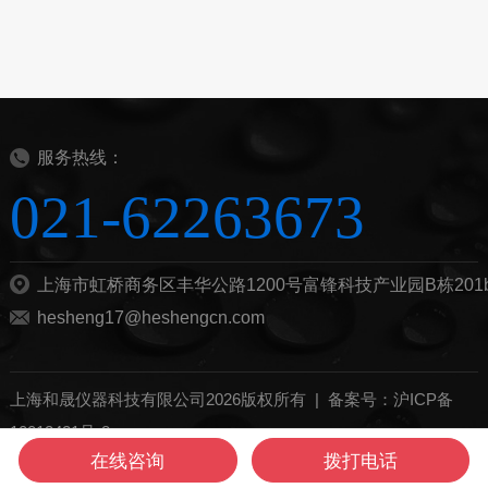
服务热线：
021-62263673
上海市虹桥商务区丰华公路1200号富锋科技产业园B栋201
hesheng17@heshengcn.com
上海和晟仪器科技有限公司2026版权所有 |
备案号：沪ICP备
10012421号-8
在线咨询
拨打电话
管理登陆
技术支持：
化工仪器网
sitemap.xml