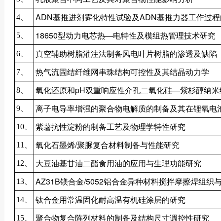
ADN基推进剂雾化特性试验及ADN基推力器工作过
4、
18650型动力电芯热—电特性及模组热管理技术研究
5、
真空辅助树脂灌注法制备风电叶片树脂的渗透及缺陷
6、
热气流固结纤维网串珠结构可控性及其结晶动力学
7、
氧化还原和pH双重响应性介孔二氧化硅—紫杉醇纳米
8、
离子电导率增强的聚合物电解质的制备及其在锂氧电
9、
紫薯抗性淀粉的制备工艺及物理学特性研究
10、
氧化石墨烯/聚脲复合材料制备与性能研究
11、
大豆油基甘油二酯食用油的应用与生理功能研究
12、
AZ31B镁合金/5052铝合金异种材料搅拌摩擦焊组织
13、
钛合金用常温固化耐高温有机硅涂层的研究
14、
聚合物复合阵列材料的制备及结构尺寸调控性研究
15、