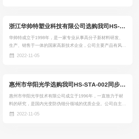
造厂商之一，经过多年发展，公司在紧固件生产、研发、配送
等领域积累了丰富的经验，生产国标（GB）、美标（ANS
I）、德标（DIN）、意标（UNI）、日标（JIS）、国标标准
浙江华帅特塑业科技有限公司选购我司HS-DSC-101差示扫描量热仪
（ISO）等各类高品质螺栓、螺母、螺钉、精线及非标准特殊
紧固件，产品广泛应用于电器、汽车、桥梁、高速铁路、航
华帅特成立于1998年，是一家专业从事高分子新材料研发、
空、建筑、电力、能源、钢结构、工程机械等领域。
生产、销售于一体的国家高新技术企业，公司主要产品有风障
系统、隔音声屏障系统、PMMA亚克力板、PC阳光板等，产
2022-11-05
品广泛运用于国家各重点工程领域如杭州湾跨海大桥、港珠澳
大桥、合福高铁、成蒲高铁、北京地铁8号线、长春两横三
纵、武汉墨水湖路、国家奥林匹克体育中心等。
惠州市华阳光学选购我司HS-STA-002同步热分析仪
惠州市华阳光学技术有限公司成立于1996年，一直致力于材
料的研究，是国内光变防伪细分领域的优质企业。公司自主研
发的高科技产品，在全球范围内，在安全印刷、商品保护、装
2022-11-05
饰领域广泛应用。公司是广东省高新技术企业，是国家火炬计
划重点高新技术企业，是中国防伪技术协会和中国防伪行业协
会会员。