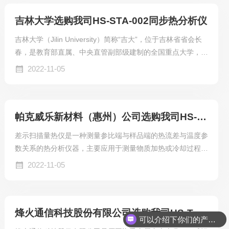
吉林大学选购我司HS-STA-002同步热分析仪
吉林大学（Jilin University）简称“吉大”，位于吉林省省会长
春，是教育部直属、中央直管副部级建制的全国重点大学，国
家“双一流”、“211工程”、“985工程”重点建设，入选珠峰计
2022-11-05
划、2011计划、111计划、卓越法律人才教育培养计划、卓越
工程师教育培养计划、卓越医生教育培养计划、卓越农林人才
教育培养计划、国家建设高水平大学公派研究生项目、国家大
帕克威乐新材料（惠州）公司选购我司HS-DSC-101A差示扫描量热仪
学生创新性实验计划、新工科研究与实践项目、国家级大学生
创新创业训练计划、国家创新人才培养示范基地、全国深化创
差示扫描量热仪是一种测量参比端与样品端的热流差与温度参
新创业教育改革示范高校、中国政府奖学金来华留学生接收院
数关系的热分析仪器，主要应用于测量物质加热或冷却过程中
校，首批建立研究生院的22所大学之一，亚太国际教育协
的各种特征参数：玻璃化转变温度Tg、氧化诱导期OIT、熔融
2022-11-05
会、21世纪学术联盟、中俄交通大学联盟、粤港澳大湾区物
温度、结晶温度、比热容及热焓等。
流与供应链创新联盟、医学“双一流”建设联盟成员。
烽火通信科技股份有限公司选购我司HS-TH-3500炭黑含量测试仪
可以介绍下你们的产品么？