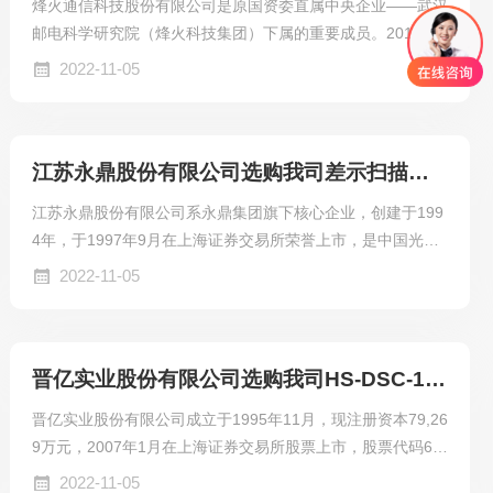
烽火通信科技股份有限公司是原国资委直属中央企业——武汉
邮电科学研究院（烽火科技集团）下属的重要成员。2018
年，原国务院国资委直属两大中央企业——武汉邮电科学研究
2022-11-05
院（烽火科技集团）与电信科学技术研究院（大唐电信科技产
业集团）实施联合重组 ，成立中国信息通信科技集团有限公
司。烽火通信科技股份有限公司现为中国信息通信科技集团旗
江苏永鼎股份有限公司选购我司差示扫描量热仪
下上市企业（股票代码：SH600498），是国际知名的信息通
信网络产品与解决方案提供商，国家科技部认定的国内光通信
江苏永鼎股份有限公司系永鼎集团旗下核心企业，创建于199
领域“863”计划成果产业化基地和创新型企业。
4年，于1997年9月在上海证券交易所荣誉上市，是中国光缆
行业首家民营上市公司。 历经二十载的创新与发展，永鼎股
2022-11-05
份已从最初的单一通信线缆制造，发展成为如今涵盖光纤光
缆、电线电缆、特种光电缆、光器件、通信器件及设备、通信
大数据及工程服务、系统集成方案提供等通信全产业链覆盖的
晋亿实业股份有限公司选购我司HS-DSC-101差示扫描量热仪
业界领先企业之一。
晋亿实业股份有限公司成立于1995年11月，现注册资本79,26
9万元，2007年1月在上海证券交易所股票上市，股票代码60
1002，是国内紧固件行业龙头企业，是全球知名的紧固件制
2022-11-05