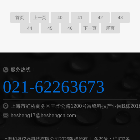
首页
上一页
40
41
42
43
44
45
46
下一页
尾页
服务热线：
021-62263673
上海市虹桥商务区丰华公路1200号富锋科技产业园B栋201
hesheng17@heshengcn.com
上海和晟仪器科技有限公司2026版权所有 |
备案号：沪ICP备