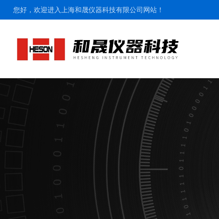
您好，欢迎进入上海和晟仪器科技有限公司网站！